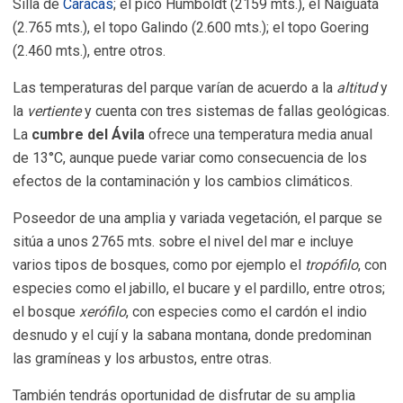
Silla de
Caracas
; el pico Humboldt (2159 mts.), el Naiguatá
(2.765 mts.), el topo Galindo (2.600 mts.); el topo Goering
(2.460 mts.), entre otros.
Las temperaturas del parque varían de acuerdo a la
altitud
y
la
vertiente
y cuenta con tres sistemas de fallas geológicas.
La
cumbre del Ávila
ofrece una temperatura media anual
de 13°C, aunque puede variar como consecuencia de los
efectos de la contaminación y los cambios climáticos.
Poseedor de una amplia y variada vegetación, el parque se
sitúa a unos 2765 mts. sobre el nivel del mar e incluye
varios tipos de bosques, como por ejemplo el
tropófilo
, con
especies como el jabillo, el bucare y el pardillo, entre otros;
el bosque
xerófilo
, con especies como el cardón el indio
desnudo y el cují y la sabana montana, donde predominan
las gramíneas y los arbustos, entre otras.
También tendrás oportunidad de disfrutar de su amplia