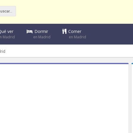
Dormir
Comer
Qué ver
en Madrid
en Madrid
n Madrid
rid